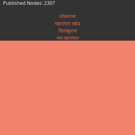
Published Nodes:
2307
लोकराज्य
महाराष्ट्र अहेड
दिलखुलास
जय महाराष्ट्र
अधिस्वीकृती पत्रिका
पत्रकार कल्याण निधी
पत्रकार सन्मान योजना
उत्कृष्ट पत्रकारीता पुरस्कार
वृत्तपत्र नोंदणी
आपले सरकार (तक्रार निवारण)
महाराष्ट्र लोकसेवा हक्क अधिनियम
माहिती अधिकार कायदा