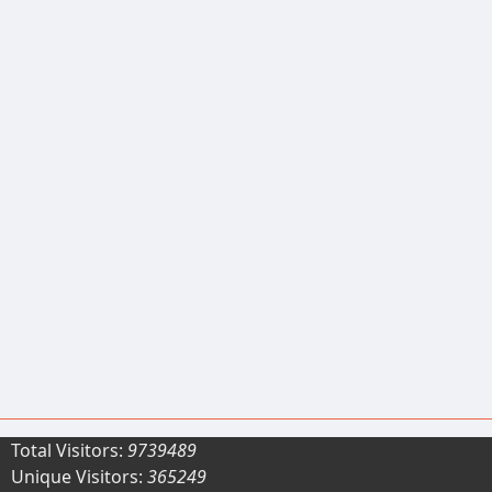
Total Visitors:
9739489
Unique Visitors:
365249