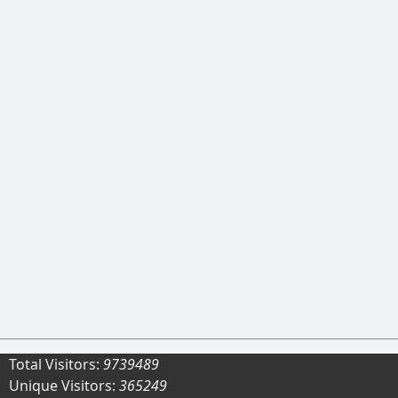
Total Visitors:
9739489
Unique Visitors:
365249