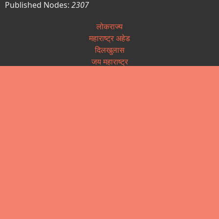
Published Nodes:
2307
लोकराज्य
महाराष्ट्र अहेड
दिलखुलास
जय महाराष्ट्र
अधिस्वीकृती पत्रिका
पत्रकार कल्याण निधी
पत्रकार सन्मान योजना
उत्कृष्ट पत्रकारीता पुरस्कार
वृत्तपत्र नोंदणी
आपले सरकार (तक्रार निवारण)
महाराष्ट्र लोकसेवा हक्क अधिनियम
माहिती अधिकार कायदा