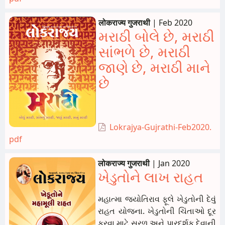
लोकराज्य गुजराथी
|
Feb 2020
મરાઠી બોલે છે, મરાઠી
સાંભળે છે, મરાઠી
જાણે છે, મરાઠી માને
છે
Lokrajya-Gujrathi-Feb2020.
pdf
लोकराज्य गुजराथी
|
Jan 2020
ખેડુતોને લાખ રાહત
મહાત્મા જ્યોતિરાવ ફૂલે ખેડુતોની દેવું
રાહત યોજના. ખેડુતોની ચિંતાઓ દૂર
કરવા માટે સરળ અને પારદર્શક દેવાની