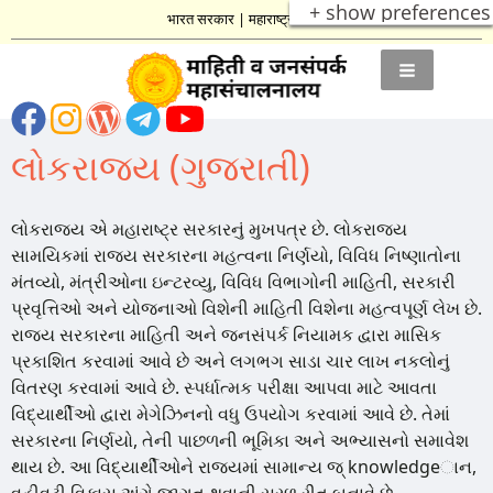
+ show preferences
भारत सरकार
|
महाराष्ट्र शासन
લોકરાજ્ય (ગુજરાતી)
લોકરાજ્ય એ મહારાષ્ટ્ર સરકારનું મુખપત્ર છે. લોકરાજ્ય
સામયિકમાં રાજ્ય સરકારના મહત્વના નિર્ણયો, વિવિધ નિષ્ણાતોના
મંતવ્યો, મંત્રીઓના ઇન્ટરવ્યુ, વિવિધ વિભાગોની માહિતી, સરકારી
પ્રવૃત્તિઓ અને યોજનાઓ વિશેની માહિતી વિશેના મહત્વપૂર્ણ લેખ છે.
રાજ્ય સરકારના માહિતી અને જનસંપર્ક નિયામક દ્વારા માસિક
પ્રકાશિત કરવામાં આવે છે અને લગભગ સાડા ચાર લાખ નકલોનું
વિતરણ કરવામાં આવે છે. સ્પર્ધાત્મક પરીક્ષા આપવા માટે આવતા
વિદ્યાર્થીઓ દ્વારા મેગેઝિનનો વધુ ઉપયોગ કરવામાં આવે છે. તેમાં
સરકારના નિર્ણયો, તેની પાછળની ભૂમિકા અને અભ્યાસનો સમાવેશ
થાય છે. આ વિદ્યાર્થીઓને રાજ્યમાં સામાન્ય જ્ knowledgeાન,