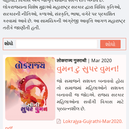
વહીવટી વિકાસ અંગે જાગૃત થવાની સરળ રીત બનાવે છે.
લોકરાજ્યના વિશેષ મુદ્દાઓ મહારાષ્ટ્ર સરકાર દ્વારા વિવિધ કૃતિઓ,
સરકારની નીતિઓ, કળાઓ, સંસ્કૃતિ, ભાષા, વગેરે પર પ્રકાશિત
કરવામાં આવે છે. આ સામયિકની અંગ્રેજી આવૃત્તિ આગળ મહારાષ્ટ્ર
તરીકે જાણીતી હતી.
શોધો
लोकराज्य गुजराथी
|
Mar 2020
વુમન ટુ સુપર વુમન!
જો સમાજને સશક્ત બનાવવો હોય
તો સમાજમાં મહિલાઓને સશક્ત
બનાવવી જ જોઇએ. રાજ્ય સરકાર
મહિલાઓના સર્વાંગી વિકાસ માટે
પ્રયત્નશીલ છે.
Lokrajya-Gujrathi-Mar2020.
pdf