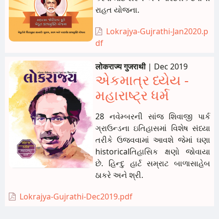
રાહત યોજના.
Lokrajya-Gujrathi-Jan2020.p
df
लोकराज्य गुजराथी
|
Dec 2019
એકમાત્ર ધ્યેય -
મહારાષ્ટ્ર ધર્મ
28 નવેમ્બરની સાંજ શિવાજી પાર્ક
ગ્રાઉન્ડના ઇતિહાસમાં વિશેષ સંધ્યા
તરીકે ઉજવવામાં આવશે જેમાં ઘણા
historicalતિહાસિક ક્ષણો જોવાયા
છે. હિન્દુ હાર્ટ સમ્રાટ બાળાસાહેબ
ઠાકરે અને શ્રી.
Lokrajya-Gujrathi-Dec2019.pdf