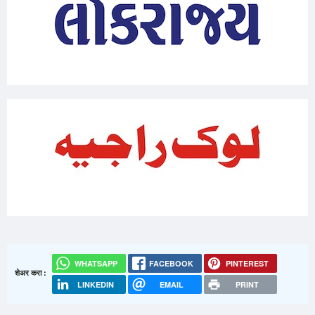
WHATSAPP
FACEBOOK
PINTEREST
शेअर करा :
LINKEDIN
EMAIL
PRINT