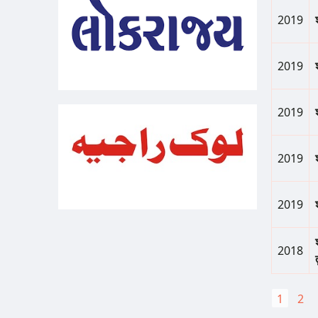
2019
2019
2019
2019
2019
2018
Pagina
Curren
1
Pag
2
page