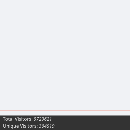
Total Visitors:
9729621
Unique Visitors:
364519