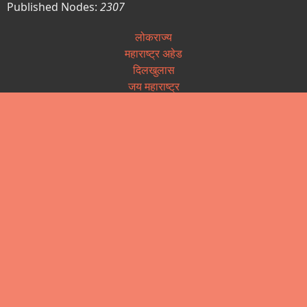
Published Nodes:
2307
लोकराज्य
महाराष्ट्र अहेड
दिलखुलास
जय महाराष्ट्र
अधिस्वीकृती पत्रिका
पत्रकार कल्याण निधी
पत्रकार सन्मान योजना
उत्कृष्ट पत्रकारीता पुरस्कार
वृत्तपत्र नोंदणी
आपले सरकार (तक्रार निवारण)
महाराष्ट्र लोकसेवा हक्क अधिनियम
माहिती अधिकार कायदा