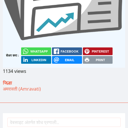
WHATSAPP
FACEBOOK
PINTEREST
शेअर करा :
LINKEDIN
EMAIL
PRINT
1134 views
जिल्हा
अमरावती (Amravati)
शोध
Search