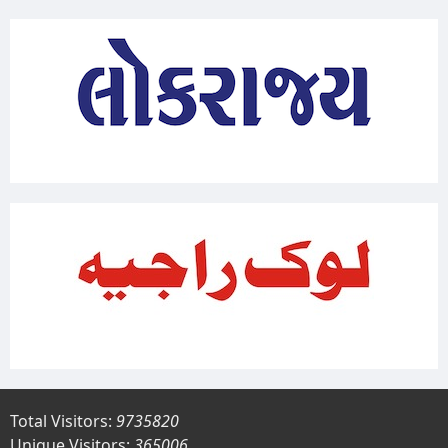
Total Visitors:
9735820
Unique Visitors:
365006