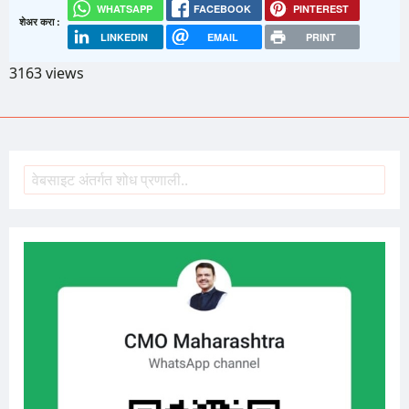
WHATSAPP
FACEBOOK
PINTEREST
शेअर करा :
LINKEDIN
EMAIL
PRINT
3163 views
शोध
Search