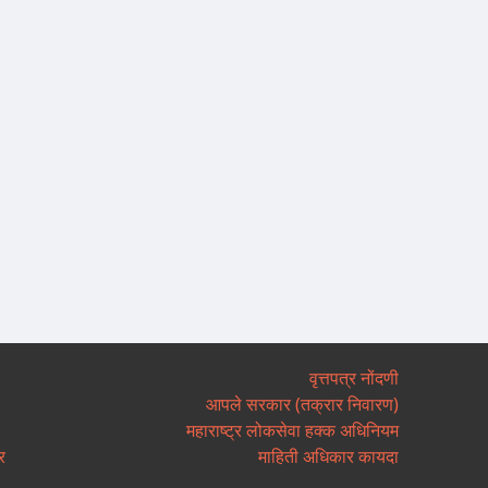
वृत्तपत्र नोंदणी
आपले सरकार (तक्रार निवारण)
महाराष्ट्र लोकसेवा हक्क अधिनियम
र
माहिती अधिकार कायदा