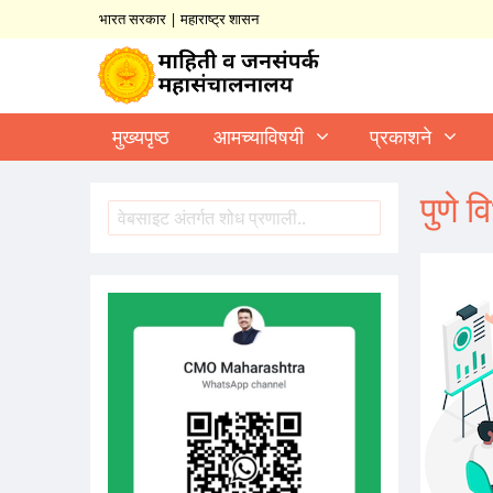
भारत सरकार
|
महाराष्ट्र शासन
मुख्यपृष्ठ
आमच्याविषयी
प्रकाशने
पुणे 
शोध
Search