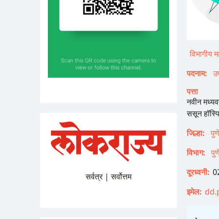
विभागीय म
पदनाम
उ
पत्ता
नवीन मध्यव
ससून हॉस्प
जिल्हा
पु
विभाग
पु
दूरध्वनी
0
सर्वत्र | सर्वोत्तम
इमेल
dd.