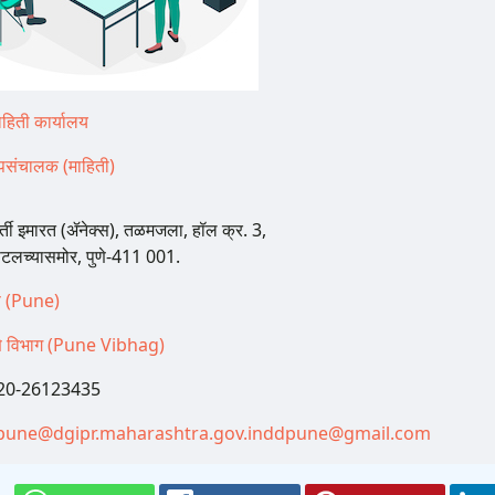
ाहिती कार्यालय
पसंचालक (माहिती)
र्ती इमारत (ॲनेक्स), तळमजला, हॉल क्र. 3,
‍िटलच्यासमोर, पुणे-411 001.
णे (Pune)
णे विभाग (Pune Vibhag)
20-26123435
pune@dgipr.maharashtra.gov.in
ddpune@gmail.com