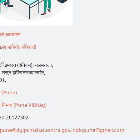
िती कार्यालय
िल्हा माहिती अधिकारी
र्ती इमारत (ॲनेक्स), तळमजला,
, ससून हॉस्प‍िटलच्यासमोर,
01.
णे (Pune)
णे विभाग (Pune Vibhag)
20-26122302
.pune@dgipr.maharashtra.gov.in
diopune@gmail.com