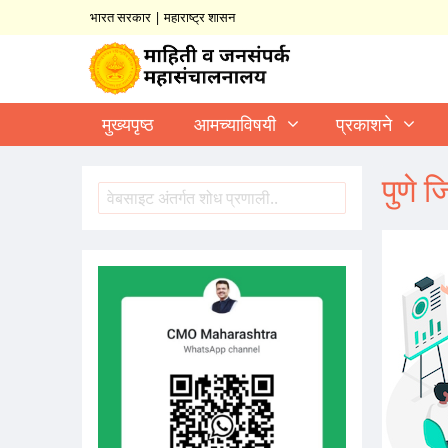
भारत सरकार
|
महाराष्ट्र शासन
मुख्यपृष्ठ
आमच्याविषयी
प्रकाशने
पुणे ज
शोध
Search