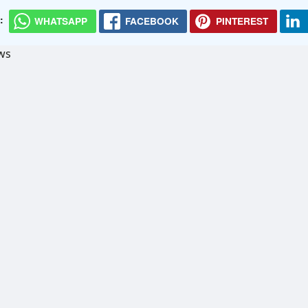
:
WHATSAPP
FACEBOOK
PINTEREST
ws