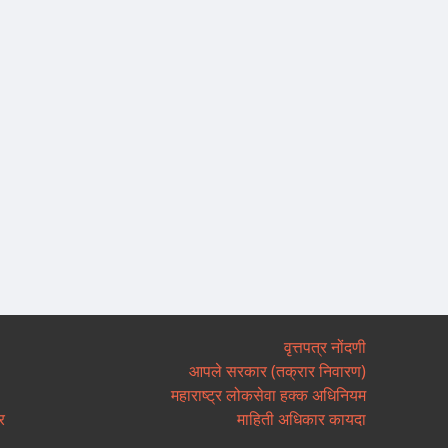
वृत्तपत्र नोंदणी
आपले सरकार (तक्रार निवारण)
महाराष्ट्र लोकसेवा हक्क अधिनियम
र
माहिती अधिकार कायदा