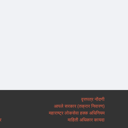
वृत्तपत्र नोंदणी
आपले सरकार (तक्रार निवारण)
महाराष्ट्र लोकसेवा हक्क अधिनियम
र
माहिती अधिकार कायदा