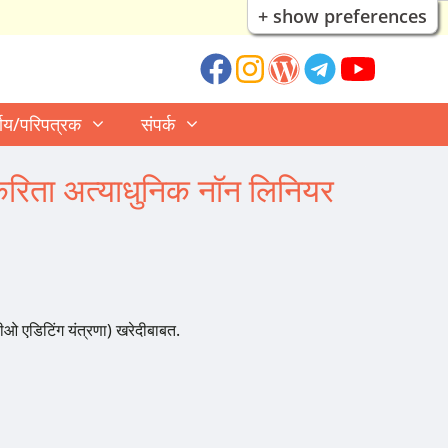
+ show preferences
्णय/परिपत्रक
संपर्क
करिता अत्याधुनिक नॉन लिनियर
ीओ एडिटिंग यंत्रणा) खरेदीबाबत.