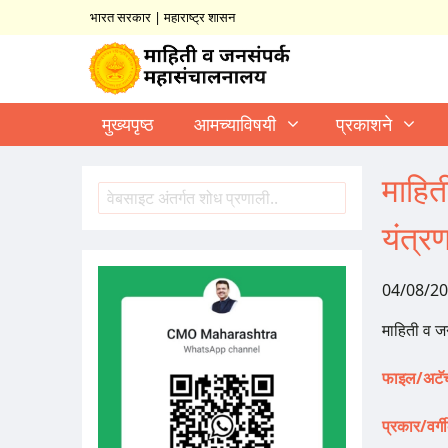
भारत सरकार
|
महाराष्ट्र शासन
मुख्यपृष्ठ
आमच्याविषयी
प्रकाशने
माहित
शोध
Search
यंत्र
04/08/2
माहिती व ज
फाइल/अटॅच
प्रकार/वर्