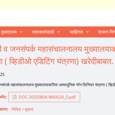
दृकश्राव्य
पत्रकारांसाठी
जाहिरात
शासन निर
ी व जनसंपर्क महासंचालनालय मुख्यालया
णा ( व्हिडीओ एडिटिंग यंत्रणा) खरेदीबाबत.
025
नसंपर्क महासंचालनालय मुख्यालयाकरिता अत्याधुनिक नॉन लिनियर यंत्रणा ( व्हिड
मेंट
DOC-20250804-WA0026_0.pdf
गीकरण
निविदा / सूचना