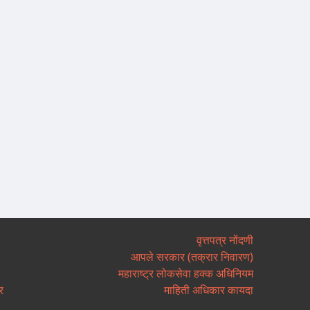
वृत्तपत्र नोंदणी
आपले सरकार (तक्रार निवारण)
महाराष्ट्र लोकसेवा हक्क अधिनियम
र
माहिती अधिकार कायदा