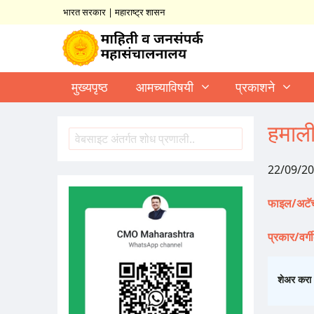
भारत सरकार
|
महाराष्ट्र शासन
मुख्यपृष्ठ
आमच्याविषयी
प्रकाशने
हमाल
शोध
Search
22/09/2
फाइल/अटॅच
प्रकार/वर्
शेअर करा 