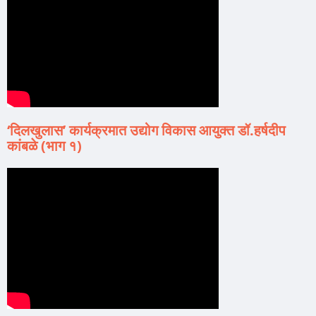
‘दिलखुलास’ कार्यक्रमात उद्योग विकास आयुक्त डॉ.हर्षदीप
कांबळे (भाग १)