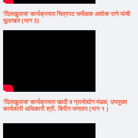
‘दिलखुलास’ कार्यक्रमात चित्रपट समीक्षक अशोक राणे यांची
मुलाखत (भाग 3)
‘दिलखुलास’ कार्यक्रमात खादी व ग्रामोद्योग मंडळ, उपमुख्य
कार्यकारी अधिकारी श्री. बिपीन जगताप (भाग १ )