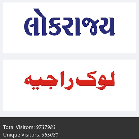
Total Visitors:
9737983
Unique Visitors:
365081