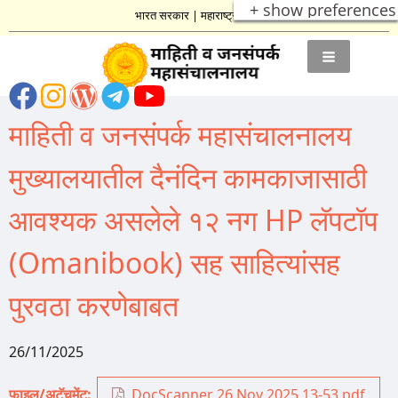
+ show preferences
भारत सरकार
|
महाराष्ट्र शासन
माहिती व जनसंपर्क महासंचालनालय
मुख्यालयातील दैनंदिन कामकाजासाठी
आवश्यक असलेले १२ नग HP लॅपटॉप
(Omanibook) सह साहित्यांसह
पुरवठा करणेबाबत
26/11/2025
फाइल/अटॅचमेंट
DocScanner 26 Nov 2025 13-53.pdf