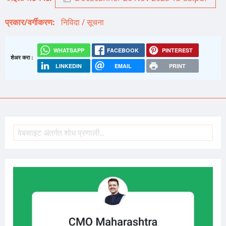
प्रकार/वर्गीकरण
निविदा / सूचना
WHATSAPP
FACEBOOK
PINTEREST
शेअर करा :
LINKEDIN
EMAIL
PRINT
शोध
Search