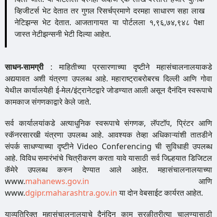
व्हिजीटर्स भेट देतात तर गुगल रिसर्चप्रमाणे दरमहा साधारण सहा लाख
नेटिझन्स भेट देतात. आजतागायत या पोर्टलला १,९६,७४,९४८ पेक्षा
जास्त नेटीझन्सनी भेटी दिल्या आहेत.
साधन-सामग्री
: माहितीच्या प्रसारणाच्या दृष्टीने महासंचालनालयाकडे
अद्ययावत अशी यंत्रणा उपलब्ध आहे. महाराष्ट्राबरोबरच दिल्ली आणि गोवा
येथील कार्यालयेही ई-मेल/इंट्रानेटद्वारे जोडण्यात आली असून दैनंदिन स्वरूपाचे
कामकाज संगणकाद्वारे केले जाते.
सर्व कार्यालयांकडे अत्याधुनिक स्वरूपाचे संगणक, लॅपटॉप, प्रिंटर आणि
स्कॅनरसारखी यंत्रणा उपलब्ध आहे. आवश्यक तेव्हा अधिकाऱ्यांशी तातडीने
संपर्क साधण्याच्या दृष्टीने Video Conferencing ची सुविधाही उपलब्ध
आहे. विविध समारंभांचे चित्रीकरण करता यावे यासाठी सर्व जिल्हयात डिजिटल
कॅमेरे उपलब्ध करुन देण्यात आले आहेत. महासंचालनालयाच्या
www.
mahanews.gov.in
आणि
www.
dgipr.maharashtra.gov.in
या दोन वेबसाईट कार्यरत आहेत.
याव्यतिरिक्त महासंचालनालयाचे दैनंदिन काम सुरळीतरीत्या चालण्यासाठी