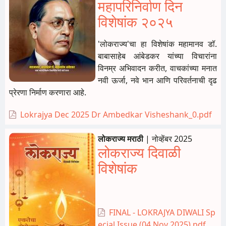
महापरिनिर्वाण दिन
विशेषांक २०२५
'लोकराज्य'चा हा विशेषांक महामानव डॉ.
बाबासाहेब आंबेडकर यांच्या विचारांना
विनम्र अभिवादन करीत, वाचकांच्या मनात
नवी ऊर्जा, नवे भान आणि परिवर्तनाची दृढ
प्रेरणा निर्माण करणारा आहे.
Lokrajya Dec 2025 Dr Ambedkar Visheshank_0.pdf
लोकराज्य मराठी
|
नोव्हेंबर 2025
लोकराज्य दिवाळी
विशेषांक
FINAL - LOKRAJYA DIWALI Sp
ecial Issue (04 Nov 2025).pdf