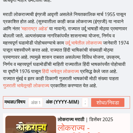
अधिकृत मोहोर उमटवली आहे.
मराठी लोकराज्यची इंग्रजी आवृत्ती असलेले नियतकालिक मार्च 1955 पासून
प्रकाशित होत आहे. (सुरुवातीला काही काळ लोकराज्य (इंग्रजी) या नावाने
आणि नंतर
‘महाराष्ट्र अहेड’
या नावाने). राज्यात उर्दू भाषाही मोठ्या प्रमाणावर
बोलली जाते. अल्पसंख्याक नागरिकांपर्यंत शासनाच्या योजना, निर्णय व
महत्त्वपूर्ण घडामोडी पोहोचवण्याचे काम
उर्दू भाषेतील लोकराज्य
जानेवारी 1974
पासून यशस्वीपणे करत आहे. राज्यात हिंदी भाषिकांची संख्याही मोठ्या
प्रमाणावर आहे. त्यामुळे शासन राबवत असलेल्या विविध योजना, उपक्रम,
निर्णय व महत्त्वपूर्ण घडामोडींची माहिती राज्यातील हिंदी भाषकांपर्यंत पोहोचावी
या दृष्टीने 1976 पासून
हिंदी भाषेतून लोकराज्य
प्रसिद्ध केले जात आहे.
राज्यात मुंबई व इतर काही ठिकाणी गुजराती भाषकांची मोठी संख्या पाहता
गुजराती भाषेतूनही लोकराज्य
प्रकाशित करण्यात येत आहे.
मथळा/विषय
अंक (YYYY-MM)
लोकराज्य मराठी
|
डिसेंबर 2025
लोकराज्य -