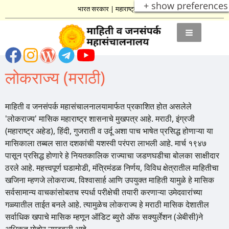
+ show preferences
भारत सरकार
|
महाराष्ट्र शासन
लोकराज्य (मराठी)
माहिती व जनसंपर्क महासंचालनालयामार्फत प्रकाशित होत असलेले
'लोकराज्य' मासिक महाराष्ट्र शासनाचे मुखपत्र आहे. मराठी, इंग्रजी
(महाराष्ट्र अहेड), हिंदी, गुजराती व उर्दू अशा पाच भाषेत प्रसिद्ध होणाऱ्या या
मासिकाला तब्बल सात दशकांची यशस्वी परंपरा लाभली आहे. मार्च १९४७
पासून प्रसिद्ध होणारे हे नियतकालिक राज्याचा जडणघडीचा बोलका साक्षीदार
ठरले आहे. महत्त्वपूर्ण घडामोडी, मंत्रिमंडळ निर्णय, विविध क्षेत्रातील माहितीचा
खजिना म्हणजे लोकराज्य. विश्वासार्ह आणि उपयुक्त माहिती यामुळे हे मासिक
सर्वसामान्य वाचकांसोबतच स्पर्धा परीक्षेची तयारी करणाऱ्या उमेदवारांच्या
गळ्यातील ताईत बनले आहे. त्यामुळेच लोकराज्य हे मराठी मासिक देशातील
सर्वाधिक खपाचे मासिक म्हणून ऑडिट ब्युरो ऑफ सक्युर्लेशन (अेबीसी)ने