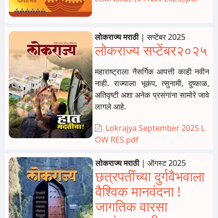
लोकराज्य मराठी
|
सप्टेंबर 2025
लोकराज्य सप्टेंबर२०२५
महाराष्ट्राला नैसर्गिक आपत्ती काही नवीन
नाही. राज्याला भूकंप, त्सुनामी, दुष्काळ,
अतिवृष्टी अशा अनेक प्रसंगांना सामोरे जावे
लागले आहे.
Lokrajya September 2025 L
OW RES.pdf
लोकराज्य मराठी
|
ऑगस्ट 2025
छत्रपतींच्या दुर्गवैभवाला
वैश्विक मानवंदना !
जागतिक वारसा