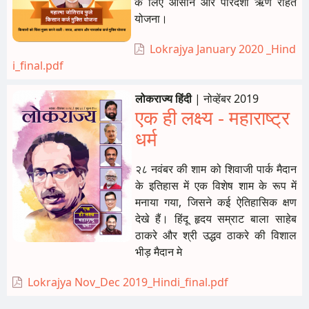
के लिए आसान और पारदर्शी ऋण राहत
योजना।
Lokrajya January 2020 _Hind
i_final.pdf
लोकराज्य हिंदी
|
नोव्हेंबर 2019
एक ही लक्ष्य - महाराष्ट्र
धर्म
२८ नवंबर की शाम को शिवाजी पार्क मैदान
के इतिहास में एक विशेष शाम के रूप में
मनाया गया, जिसने कई ऐतिहासिक क्षण
देखे हैं। हिंदू हृदय सम्राट बाला साहेब
ठाकरे और श्री उद्धव ठाकरे की विशाल
भीड़ मैदान मे
Lokrajya Nov_Dec 2019_Hindi_final.pdf