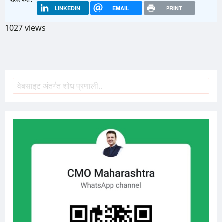
LINKEDIN
EMAIL
PRINT
1027 views
शोध
Search