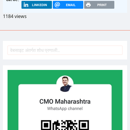
LINKEDIN
EMAIL
PRINT
1184 views
शोध
Search